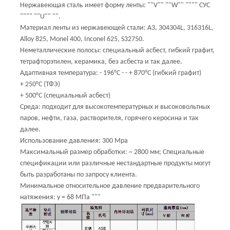
Нержавеющая сталь имеет форму ленты: ""V"" ""W"" """" СУС
"""" ""U"" "".
Материал ленты из нержавеющей стали: A3, 304304L, 316316L,
Alloy 825, Monel 400, Inconel 625, S32750.
Неметаллические полосы: специальный асбест, гибкий графит,
тетрафторэтилен, керамика, без асбеста и так далее.
Адаптивная температура: - 196°C - - + 870°C (гибкий графит)
+ 250°С (ТФЭ)
+ 500°C (специальный асбест)
Среда: подходит для высокотемпературных и высоковольтных
паров, нефти, газа, растворителя, горячего керосина и так
далее.
Использование давления: 300 Mpa
Максимальный размер обработки: ~ 2800 мм; Специальные
спецификации или различные нестандартные продукты могут
быть разработаны по запросу клиента.
Минимальное относительное давление предварительного
натяжения: y = 68 МПа """